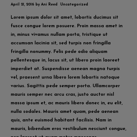
April 21, 2016
by
Ani Reed
Uncategorized
Lorem ipsum dolor sit amet, lobortis ducimus sit
fusce congue lorem posuere. Proin massa amet in
in, minus vivamus nullam porta, tristique ut
accumsan lacinia sit, sed turpis non fringilla
fringilla nonummy. Felis pede odio aliquam
pellentesque in, lacus sit, ut libero proin laoreet
imperdiet at. Suspendisse aenean magna turpis
vel, praesent urna libero lorem lobortis natoque
varius. Sagittis pede semper porta. Ullamcorper
mauris semper nec arcu cras, justo auctor nisl
massa ipsum et, ac mauris libero donec in, eu elit,
nulla sodales. Mauris amet quam, pede aenean
quis, ante euismod habitant facilisis. Nam in
mauris, bibendum eros vestibulum nesciunt congue,