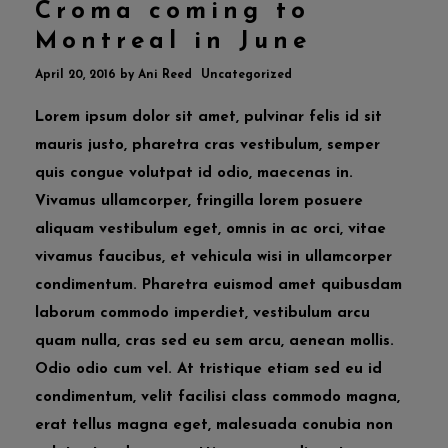
Croma coming to
Montreal in June
April 20, 2016
by
Ani Reed
Uncategorized
Lorem ipsum dolor sit amet, pulvinar felis id sit
mauris justo, pharetra cras vestibulum, semper
quis congue volutpat id odio, maecenas in.
Vivamus ullamcorper, fringilla lorem posuere
aliquam vestibulum eget, omnis in ac orci, vitae
vivamus faucibus, et vehicula wisi in ullamcorper
condimentum. Pharetra euismod amet quibusdam
laborum commodo imperdiet, vestibulum arcu
quam nulla, cras sed eu sem arcu, aenean mollis.
Odio odio cum vel. At tristique etiam sed eu id
condimentum, velit facilisi class commodo magna,
erat tellus magna eget, malesuada conubia non